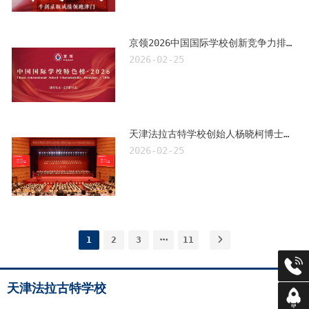
京领2026中国国际学校创新竞争力排行榜正式发布，我校跻身全国TOP13，获评4A级创新名校
2026-02-25
天津法拉古特学校创始人杨晓柯博士参加中国民办教育协会换届大会暨第十五届中国民办教育发展大会
2026-02-25
1
2
3
11
招生咨
天津法拉古特学校
返回