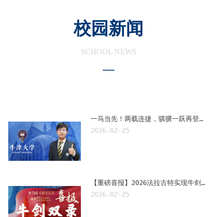
校园新闻
SCHOOL NEWS
—
一马当先！两载连捷，骐骥一跃再登牛津！“全A*学霸” 策马登峰
2026-02-25
【重磅喜报】2026法拉古特实现牛剑双录！
2026-02-25