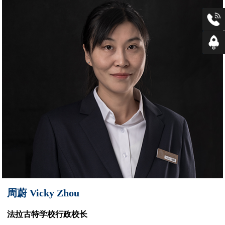
招生咨
返回
周蔚 Vicky Zhou
法拉古特学校行政校长